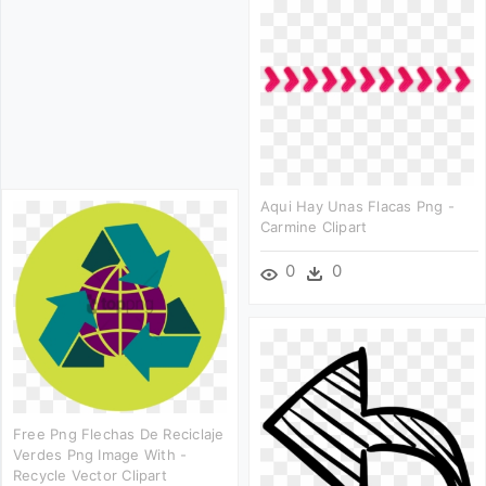
Aqui Hay Unas Flacas Png -
Carmine Clipart
0
0
Free Png Flechas De Reciclaje
Verdes Png Image With -
Recycle Vector Clipart