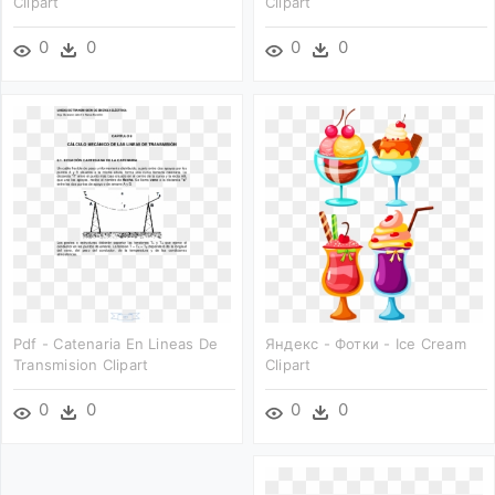
Clipart
Clipart
0
0
0
0
Pdf - Catenaria En Lineas De
Яндекс - Фотки - Ice Cream
Transmision Clipart
Clipart
0
0
0
0