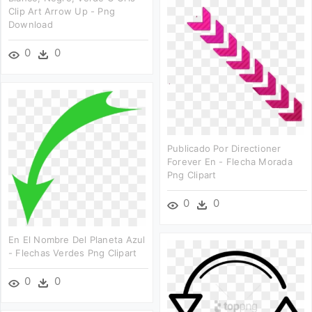
Clip Art Arrow Up - Png
Download
0
0
Publicado Por Directioner
Forever En - Flecha Morada
Png Clipart
0
0
En El Nombre Del Planeta Azul
- Flechas Verdes Png Clipart
0
0