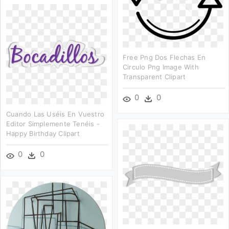
Free Png Dos Flechas En
Circulo Png Image With
Transparent Clipart
0
0
Cuando Las Uséis En Vuestro
Editor Simplemente Tenéis -
Happy Birthday Clipart
0
0