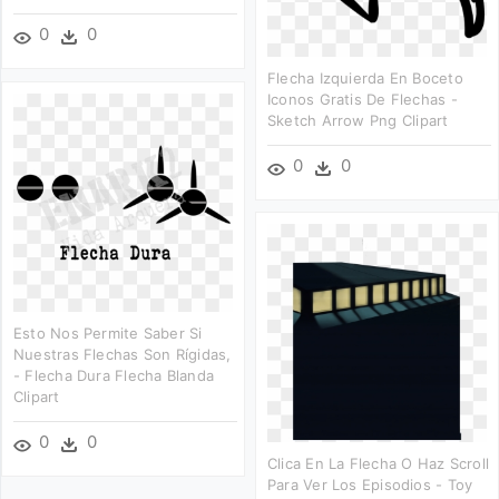
0
0
Flecha Izquierda En Boceto
Iconos Gratis De Flechas -
Sketch Arrow Png Clipart
0
0
Esto Nos Permite Saber Si
Nuestras Flechas Son Rígidas,
- Flecha Dura Flecha Blanda
Clipart
0
0
Clica En La Flecha O Haz Scroll
Para Ver Los Episodios - Toy