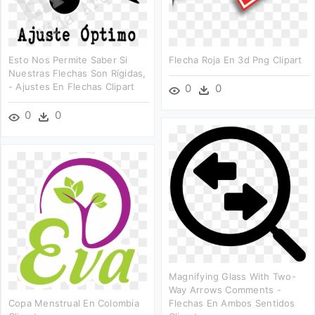
Esto Nos Permite Saber Si
Flecha Roja En 3d Png Clipart
Nuestras Flechas Son Rígidas,
- Ajustes En Flechas Clipart
0
0
0
0
Magnifying Glass With Two-
Way Arrows Comments -
Copa Menstrual En Colombia
Flechas En Ambos Sentidos