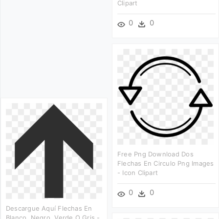
Clipart
0
0
Free Png Download Dos
Flechas En Circulo Png Images
- Icon Clipart
0
0
Descargue Aquí Flechas En
Blanco, Negro, Verde O Gris -