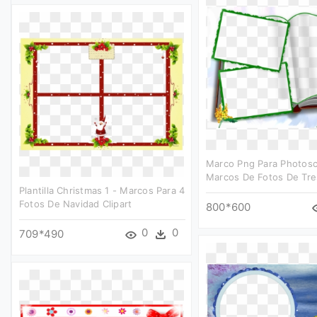
Marco Png Para Photosc
Marcos De Fotos De Tres
Plantilla Christmas 1 - Marcos Para 4
Fotos De Navidad Clipart
800*600
0
0
709*490