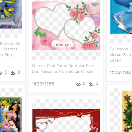
 Marcos De
 - Marcos
Tu Rincón S
ry Png
Marco Para 
Clipart
Marcos Para Fotos De Amor Para
Dos Personas Para Editar Clipart
0
0
1024*768
0
0
1600*1155