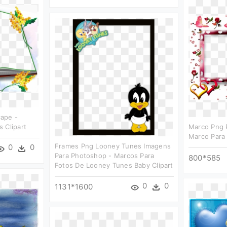
ape -
 Clipart
Marco Png 
Marco Para 
Frames Png Looney Tunes Imagens
0
0
Para Photoshop - Marcos Para
800*585
Fotos De Looney Tunes Baby Clipart
0
0
1131*1600