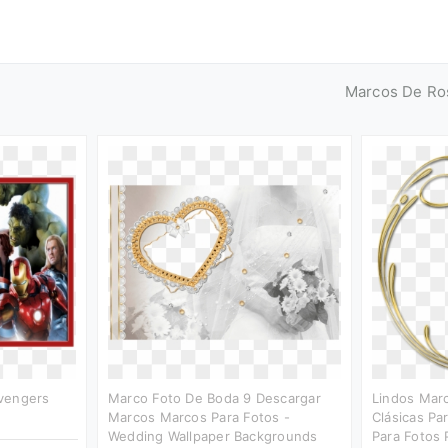
Marcos De Ro
vengers
Marco Foto De Boda 9 Descargar
Lindos Marc
Marcos Marcos Para Fotos -
Clásicas Pa
Wedding Wallpaper Backgrounds
Para Fotos 