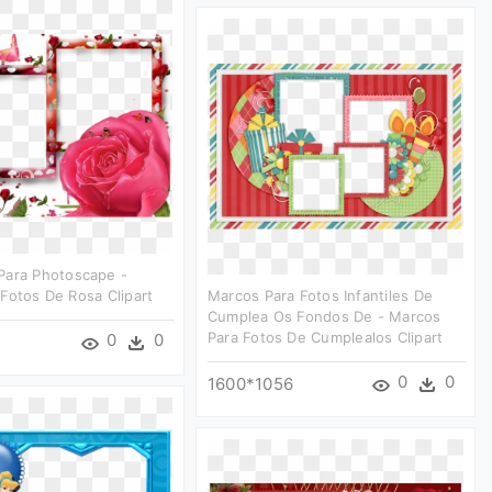
Para Photoscape -
Fotos De Rosa Clipart
Marcos Para Fotos Infantiles De
Cumplea Os Fondos De - Marcos
Para Fotos De Cumplealos Clipart
0
0
0
0
1600*1056