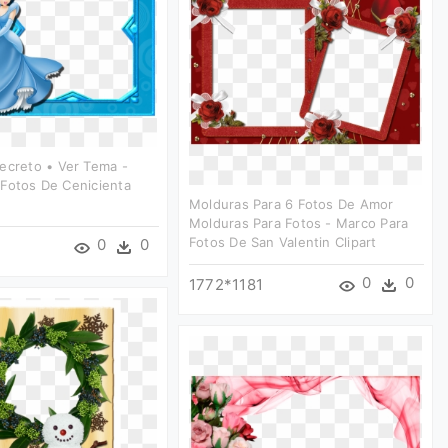
ecreto • Ver Tema -
Fotos De Cenicienta
Molduras Para 6 Fotos De Amor
Molduras Para Fotos - Marco Para
Fotos De San Valentin Clipart
0
0
0
0
1772*1181