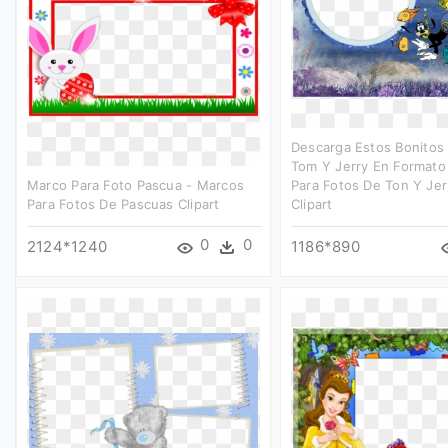
Descarga Estos Bonitos
Tom Y Jerry En Formato
Marco Para Foto Pascua - Marcos
Para Fotos De Ton Y Jer
Para Fotos De Pascuas Clipart
Clipart
0
0
2124*1240
1186*890