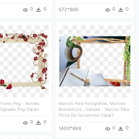
0
0
0
0
572*800
Flores Png - Bordes
Marcos Para Fotografías, Motivos
igitales Png Clipart
Romanticos , Calidad - Marcos Para
Fotos De Corazones Clipart
0
0
0
0
1400*994