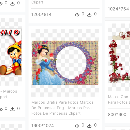
Clipart
0
0
1024*764
0
0
1200*814
 - Marcos
ipart
Marco Con 
Marcos Gratis Para Fotos Marcos
Para Fotos D
De Princesas Png - Marcos Para
0
0
Fotos De Princesas Clipart
800*600
0
0
1600*1074