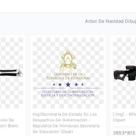
Arbol De Navidad Dibu
Img/secretaría De Estado En Los
[ Img] - Rif
oile De
Despachos De Gobernación -
Clipart
ont Blanc
Republica De Honduras Secretaria
De Educacion Clipart
3653*815