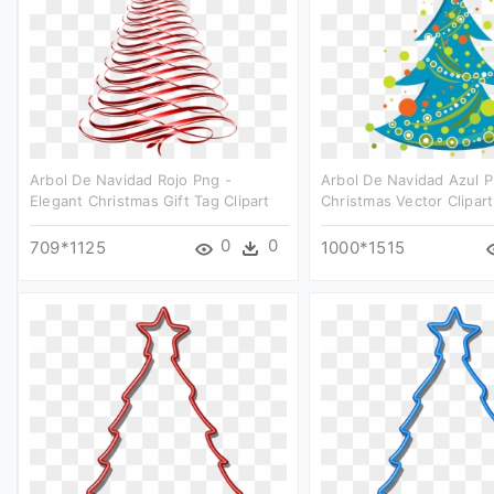
Arbol De Navidad Rojo Png -
Arbol De Navidad Azul P
Elegant Christmas Gift Tag Clipart
Christmas Vector Clipart
0
0
709*1125
1000*1515