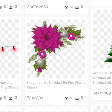
0
0
0
0
3300*2550
Arbolitos D
Navidad 45 
 Navidad
Imagenes De Navidad En Png Flores
Navidad Cli
Png Clipart
Clipart
747*1069
0
0
0
0
784*800