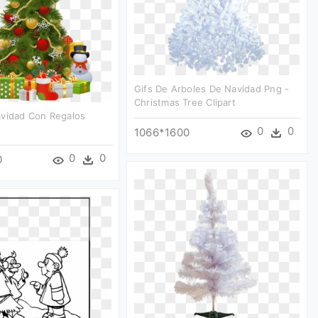
Gifs De Arboles De Navidad Png -
Christmas Tree Clipart
avidad Con Regalos
0
0
1066*1600
0
0
0