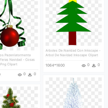
Arboles De Navidad Con Inkscape -
dos Pazenlatormenta
Arbol De Navidad Inkscape Clipart
feras Navidad - Cosas
Png Clipart
0
0
1064*1600
0
0
0