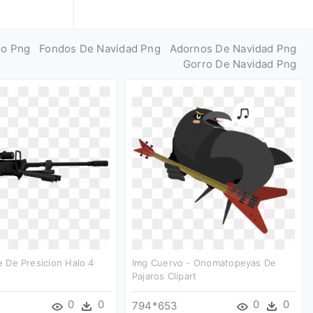
jo Png
Fondos De Navidad Png
Adornos De Navidad Png
Gorro De Navidad Png
le De Presicion Halo 4
Img Cuervo - Onomatopeyas De
Pajaros Clipart
0
0
0
0
794*653