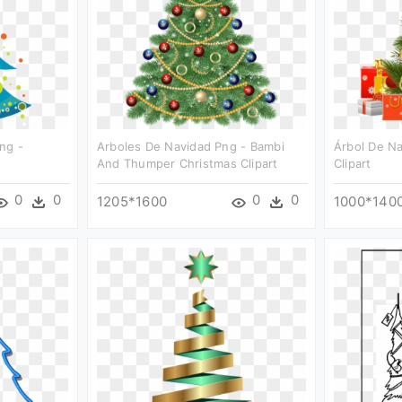
ng -
Arboles De Navidad Png - Bambi
Árbol De N
And Thumper Christmas Clipart
Clipart
0
0
0
0
1205*1600
1000*140