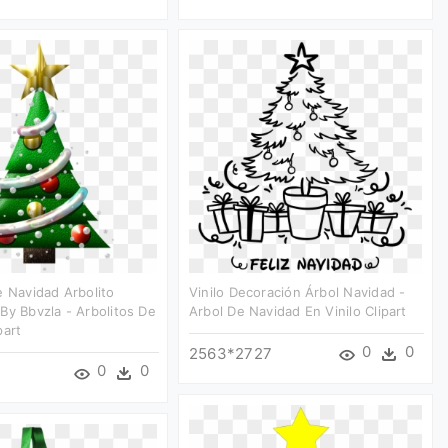
e Navidad Arbolito
Vinilo Decoración Árbol Navidad -
By Bbvzla - Arbolitos De
Arbol De Navidad En Vinilo Clipart
part
0
0
2563*2727
0
0