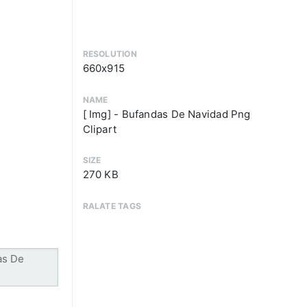
RESOLUTION
660x915
NAME
[ Img] - Bufandas De Navidad Png
Clipart
SIZE
270 KB
RALATE TAGS