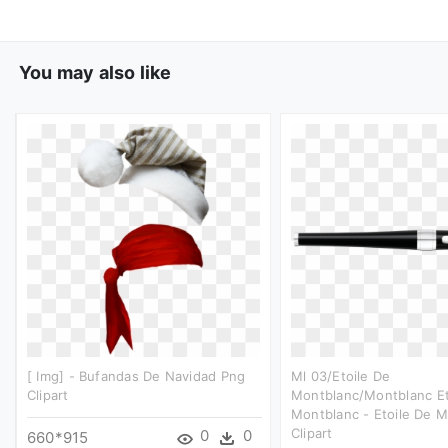
You may also like
[ Img] - Bufandas De Navidad Png
Ml 03/etoile De
Clipart
Montblanc/montblanc Et
Montblanc - Etoile De M
Clipart
0
0
660*915