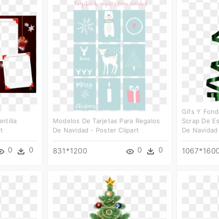
Gifs Y Fon
ntilla
Modelos De Tarjetas Para Regalos
Scrap De Es
t
De Navidad - Poster Clipart
De Navidad 
0
0
0
0
831*1200
1067*160