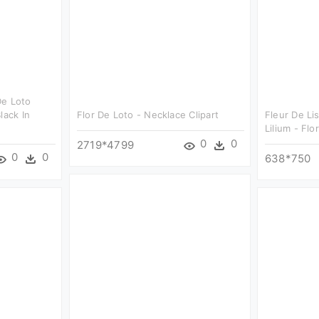
De Loto
lack In
Flor De Loto - Necklace Clipart
Fleur De Li
Lilium - Flo
0
0
2719*4799
0
0
638*750