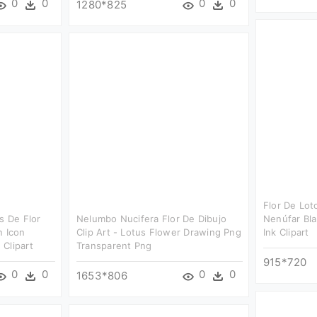
0
0
0
0
1280*825
Flor De Loto
s De Flor
Nelumbo Nucifera Flor De Dibujo
Nenúfar Bla
n Icon
Clip Art - Lotus Flower Drawing Png
Ink Clipart
Clipart
Transparent Png
915*720
0
0
0
0
1653*806