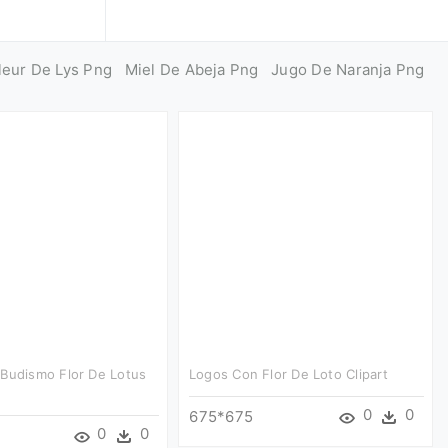
leur De Lys Png
Miel De Abeja Png
Jugo De Naranja Png
 Budismo Flor De Lotus
Logos Con Flor De Loto Clipart
0
0
675*675
0
0