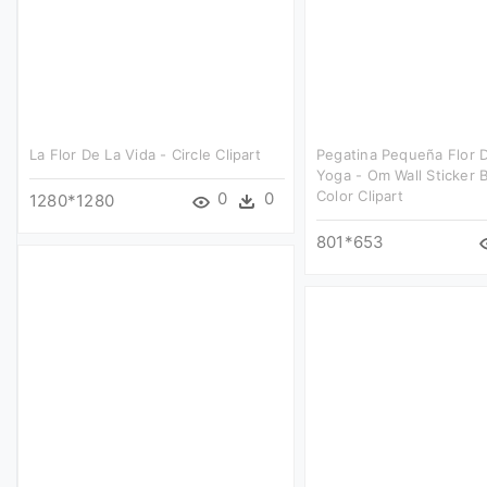
La Flor De La Vida - Circle Clipart
Pegatina Pequeña Flor 
Yoga - Om Wall Sticker B
Color Clipart
0
0
1280*1280
801*653