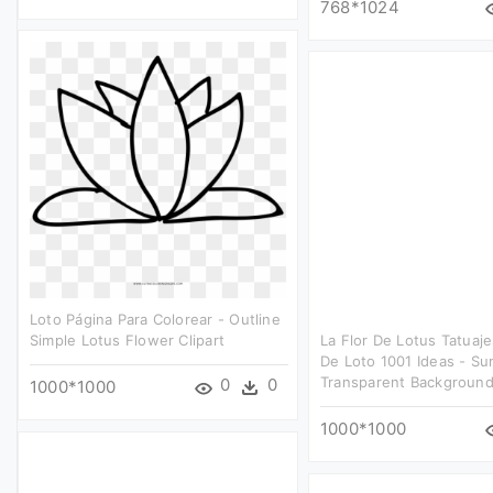
768*1024
Loto Página Para Colorear - Outline
Simple Lotus Flower Clipart
La Flor De Lotus Tatuaje
De Loto 1001 Ideas - Su
Transparent Background 
0
0
1000*1000
1000*1000