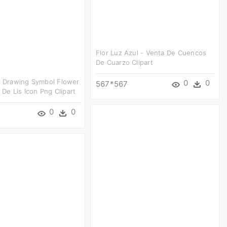
Flor Luz Azul - Venta De Cuencos
De Cuarzo Clipart
s Drawing Symbol Flower
0
0
567*567
r De Lis Icon Png Clipart
0
0