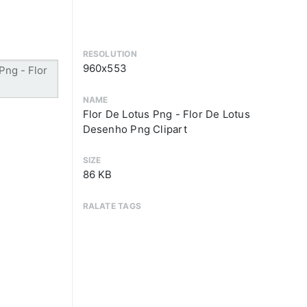
RESOLUTION
960x553
NAME
Flor De Lotus Png - Flor De Lotus
Desenho Png Clipart
SIZE
86 KB
RALATE TAGS