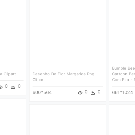
Bumble Bee 
a Clipart
Desenho De Flor Margarida Png
Cartoon Be
Clipart
Com Flor -
0
0
0
0
600*564
661*1024