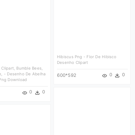
Hibiscus Png - Flor De Hibisco
Desenho Clipart
Clipart, Bumble Bees,
e, - Desenho De Abelha
0
0
600*592
 Png Download
0
0