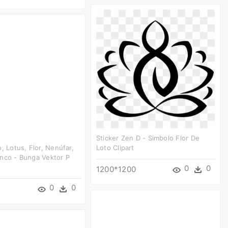
Sticker Zen D - Simbolo Flor De
, Lotus, Flor, Nenúfar,
Loto Clipart
nco - Bunga Vektor P
0
0
1200*1200
0
0