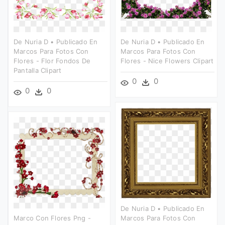
De Nuria D • Publicado En
De Nuria D • Publicado En
Marcos Para Fotos Con
Marcos Para Fotos Con
Flores - Flor Fondos De
Flores - Nice Flowers Clipart
Pantalla Clipart
0
0
0
0
De Nuria D • Publicado En
Marco Con Flores Png -
Marcos Para Fotos Con