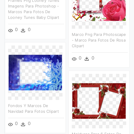
Frames Png Looney Tunes
Imagens Para Photoshop -
Marcos Para Fotos De
Looney Tunes Baby Clipart
0
0
Marco Png Para Photoscape
- Marco Para Fotos De Rosa
Clipart
0
0
Fondos Y Marcos De
Navidad Para Fotos Clipart
0
0
Molduras Para 6 Fotos De