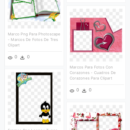
Marco Png Para Photoscape
- Marcos De Fotos De Tres
Clipart
0
0
Marcos Para Fotos Con
Corazones - Cuadros De
Corazones Para Clipart
0
0