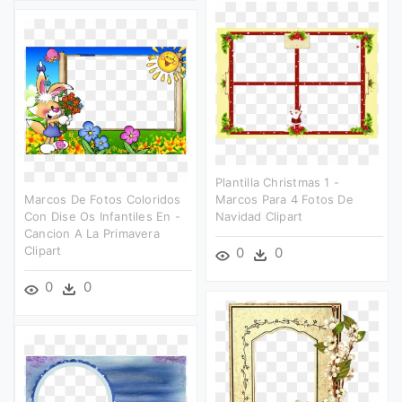
Plantilla Christmas 1 -
Marcos De Fotos Coloridos
Marcos Para 4 Fotos De
Con Dise Os Infantiles En -
Navidad Clipart
Cancion A La Primavera
Clipart
0
0
0
0