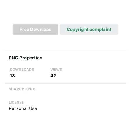
Free Download
Copyright complaint
PNG Properties
DOWNLOADS
VIEWS
13
42
SHARE PIKPNG
LICENSE
Personal Use