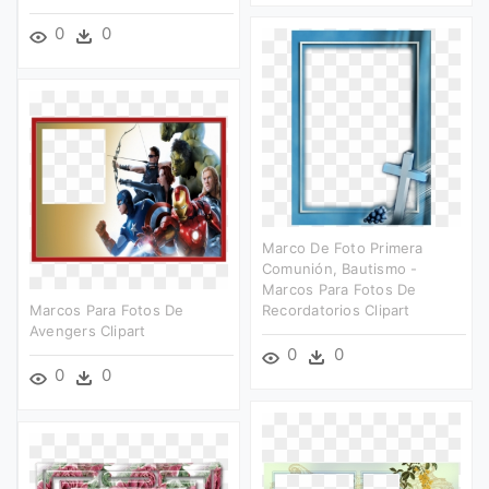
0
0
Marco De Foto Primera
Comunión, Bautismo -
Marcos Para Fotos De
Marcos Para Fotos De
Recordatorios Clipart
Avengers Clipart
0
0
0
0