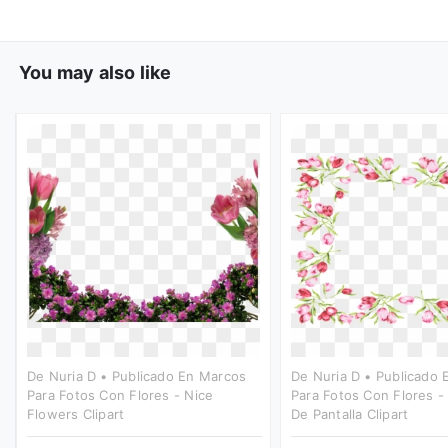
You may also like
De Nuria D • Publicado En Marcos
De Nuria D • Publicado
Para Fotos Con Flores - Nice
Para Fotos Con Flores -
Flowers Clipart
De Pantalla Clipart