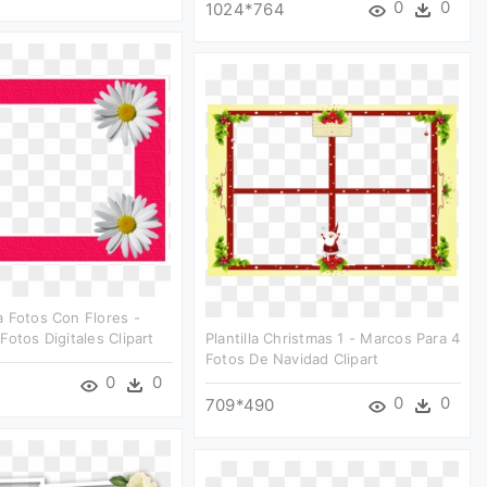
0
0
1024*764
 Fotos Con Flores -
Fotos Digitales Clipart
Plantilla Christmas 1 - Marcos Para 4
Fotos De Navidad Clipart
0
0
0
0
709*490