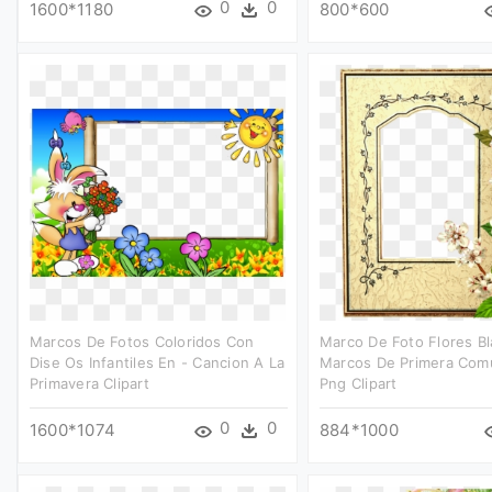
0
0
1600*1180
800*600
Marcos De Fotos Coloridos Con
Marco De Foto Flores Bl
Dise Os Infantiles En - Cancion A La
Marcos De Primera Com
Primavera Clipart
Png Clipart
0
0
1600*1074
884*1000