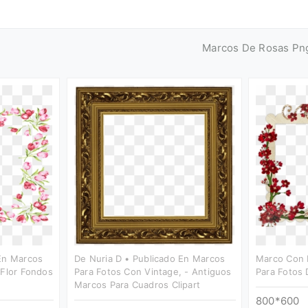
Marcos De Rosas Pn
 En Marcos
De Nuria D • Publicado En Marcos
Marco Con 
 Flor Fondos
Para Fotos Con Vintage, - Antiguos
Para Fotos D
Marcos Para Cuadros Clipart
800*600