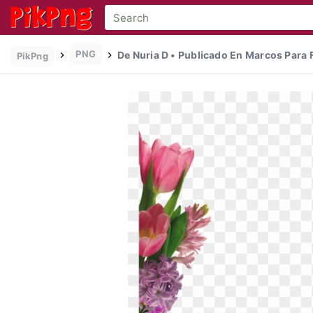
PNG
De Nuria D • Publicado En Marcos Para F
PikPng