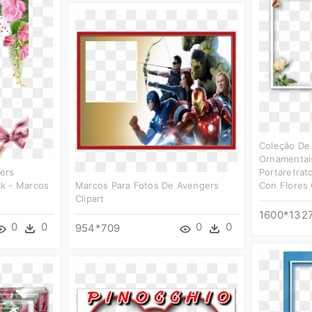
Coleção De
Ornamentais
ers
Portaretrat
k - Marcos
Marcos Para Fotos De Avengers
Con Flores 
Clipart
1600*132
0
0
0
0
954*709