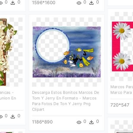
0
0
0
0
1596*1600
Marcos Para
ancas -
Descarga Estos Bonitos Marcos De
Marco Para 
union En
Tom Y Jerry En Formato - Marcos
Para Fotos De Ton Y Jerry Png
720*547
Clipart
0
0
0
0
1186*890