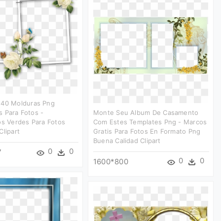
 40 Molduras Png
 Para Fotos -
Monte Seu Album De Casamento
os Verdes Para Fotos
Com Estes Templates Png - Marcos
Clipart
Gratis Para Fotos En Formato Png
Buena Calidad Clipart
0
0
7
0
0
1600*800