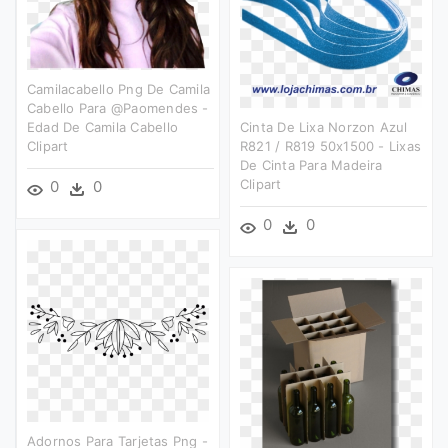
Camilacabello Png De Camila
Cabello Para @paomendes -
Edad De Camila Cabello
Cinta De Lixa Norzon Azul
Clipart
R821 / R819 50x1500 - Lixas
De Cinta Para Madeira
Clipart
0
0
0
0
Adornos Para Tarjetas Png -