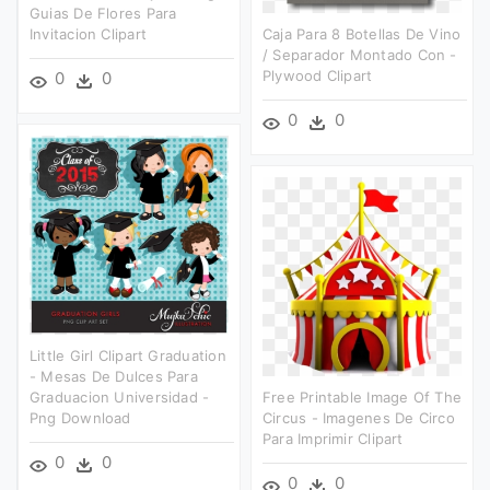
Guias De Flores Para
Invitacion Clipart
Caja Para 8 Botellas De Vino
/ Separador Montado Con -
Plywood Clipart
0
0
0
0
Little Girl Clipart Graduation
- Mesas De Dulces Para
Graduacion Universidad -
Free Printable Image Of The
Png Download
Circus - Imagenes De Circo
Para Imprimir Clipart
0
0
0
0