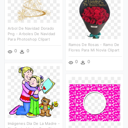
Arbol De Navidad Dorado
Png - Arboles De Navidad
Para Photoshop Clipart
Ramos De Rosas - Ramo De
Flores Para Mi Novia Clipart
0
0
0
0
Imágenes Dia De La Madre -