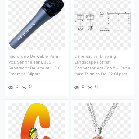
Micrófono De Cable Para
Dimensional Drawing
Voz Sennheiser E835 -
Landscape Format
Separador De Aceite 1 3 8
Connector Am-Top® - Cable
Emerson Clipart
Para Termica De 32 Clipart
0
0
0
0