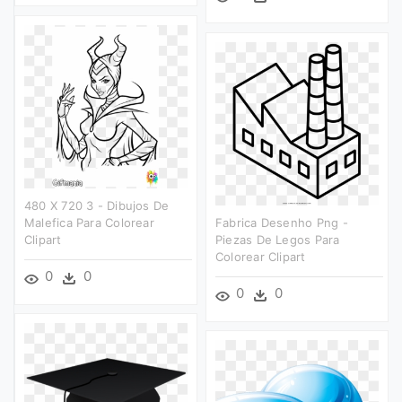
480 X 720 3 - Dibujos De
Malefica Para Colorear
Fabrica Desenho Png -
Clipart
Piezas De Legos Para
Colorear Clipart
0
0
0
0