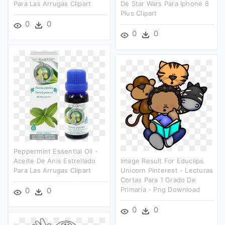
Para Las Arrugas Clipart
De Star Wars Para Iphone 8
Plus Clipart
0
0
0
0
Peppermint Essential Oil -
Aceite De Anis Estrellado
Image Result For Educlips
Para Las Arrugas Clipart
Unicorn Pinterest - Lecturas
Cortas Para 1 Grado De
Primaria - Png Download
0
0
0
0