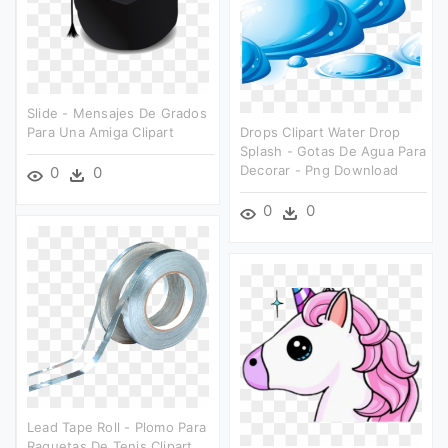
Slide - Mensajes De Grados
Para Una Amiga Clipart
Drops Clipart Water Drop
Splash - Gotas De Agua Para
Decorar - Png Download
0
0
0
0
Lead Tape Roll - Plomo Para
Raquetas De Tenis Clipart