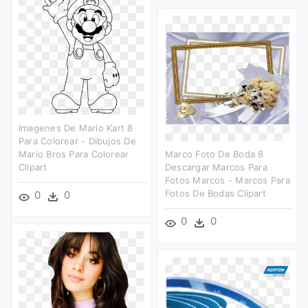
Imagenes De Mario Kart 8
Para Colorear - Dibujos De
Mario Bros Para Colorear
Marco Foto De Boda 8
Clipart
Descargar Marcos Para
Fotos Marcos - Marcos Para
Fotos De Bodas Clipart
0
0
0
0