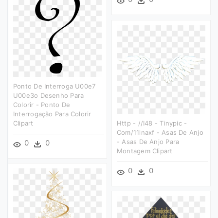
Ponto De Interroga U00e7
U00e3o Desenho Para
Colorir - Ponto De
Interrogação Para Colorir
Clipart
Http - //i48 - Tinypic -
Com/11lnaxf - Asas De Anjo
- Asas De Anjo Para
0
0
Montagem Clipart
0
0