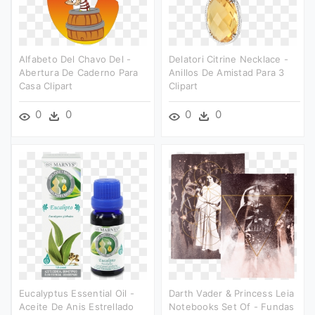
Alfabeto Del Chavo Del -
Delatori Citrine Necklace -
Abertura De Caderno Para
Anillos De Amistad Para 3
Casa Clipart
Clipart
0
0
0
0
Eucalyptus Essential Oil -
Darth Vader & Princess Leia
Aceite De Anis Estrellado
Notebooks Set Of - Fundas