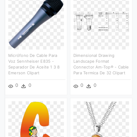
Micrófono De Cable Para
Dimensional Drawing
Voz Sennheiser E835 -
Landscape Format
Separador De Aceite 1 3 8
Connector Am-Top® - Cable
Emerson Clipart
Para Termica De 32 Clipart
0
0
0
0