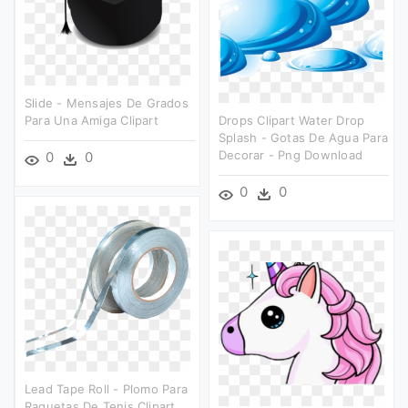
Slide - Mensajes De Grados
Para Una Amiga Clipart
Drops Clipart Water Drop
Splash - Gotas De Agua Para
Decorar - Png Download
0
0
0
0
Lead Tape Roll - Plomo Para
Raquetas De Tenis Clipart