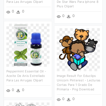
Para Las Arrugas Clipart
De Star Wars Para Iphone 8
Plus Clipart
0
0
0
0
Peppermint Essential Oil -
Aceite De Anis Estrellado
Image Result For Educlips
Para Las Arrugas Clipart
Unicorn Pinterest - Lecturas
Cortas Para 1 Grado De
Primaria - Png Download
0
0
0
0