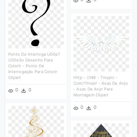
Ponto De Interroga U00e7
U00e3o Desenho Para
Colorir - Ponto De
Interrogação Para Colorir
Clipart
Http - //i48 - Tinypic -
Com/11lnaxf - Asas De Anjo
- Asas De Anjo Para
0
0
Montagem Clipart
0
0