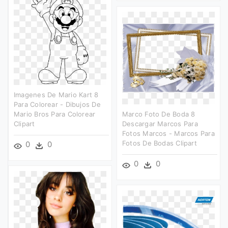
Imagenes De Mario Kart 8
Para Colorear - Dibujos De
Mario Bros Para Colorear
Marco Foto De Boda 8
Clipart
Descargar Marcos Para
Fotos Marcos - Marcos Para
Fotos De Bodas Clipart
0
0
0
0