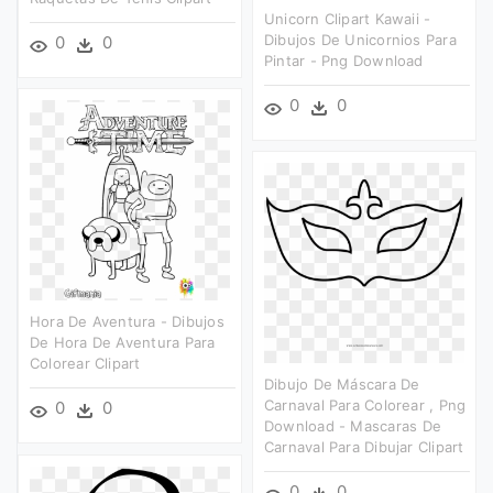
Unicorn Clipart Kawaii -
Dibujos De Unicornios Para
0
0
Pintar - Png Download
0
0
Hora De Aventura - Dibujos
De Hora De Aventura Para
Colorear Clipart
Dibujo De Máscara De
Carnaval Para Colorear , Png
0
0
Download - Mascaras De
Carnaval Para Dibujar Clipart
0
0