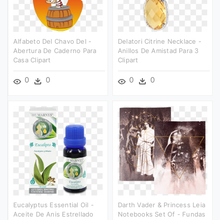
Alfabeto Del Chavo Del -
Delatori Citrine Necklace -
Abertura De Caderno Para
Anillos De Amistad Para 3
Casa Clipart
Clipart
0
0
0
0
Eucalyptus Essential Oil -
Darth Vader & Princess Leia
Aceite De Anis Estrellado
Notebooks Set Of - Fundas