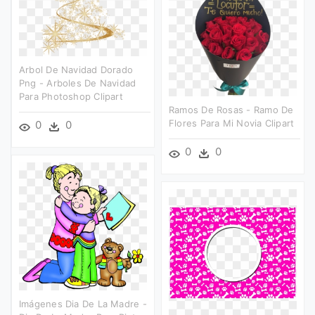
Arbol De Navidad Dorado
Png - Arboles De Navidad
Para Photoshop Clipart
Ramos De Rosas - Ramo De
Flores Para Mi Novia Clipart
0
0
0
0
Imágenes Dia De La Madre -