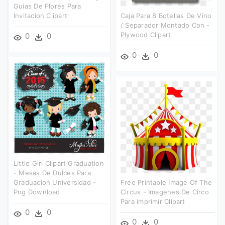
Guias De Flores Para
Invitacion Clipart
Caja Para 8 Botellas De Vino
/ Separador Montado Con -
Plywood Clipart
0
0
0
0
Little Girl Clipart Graduation
- Mesas De Dulces Para
Graduacion Universidad -
Free Printable Image Of The
Png Download
Circus - Imagenes De Circo
Para Imprimir Clipart
0
0
0
0