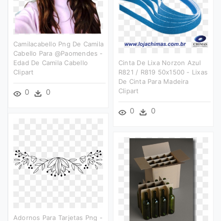
Camilacabello Png De Camila
Cabello Para @paomendes -
Edad De Camila Cabello
Cinta De Lixa Norzon Azul
Clipart
R821 / R819 50x1500 - Lixas
De Cinta Para Madeira
Clipart
0
0
0
0
Adornos Para Tarjetas Png -