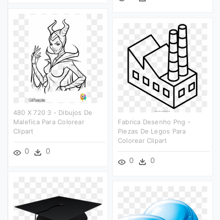
480 X 720 3 - Dibujos De
Malefica Para Colorear
Fabrica Desenho Png -
Clipart
Piezas De Legos Para
Colorear Clipart
0
0
0
0